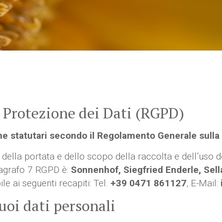
 Protezione dei Dati (RGPD)
e statutari secondo il Regolamento Generale sulla
della portata e dello scopo della raccolta e dell’uso d
aragrafo 7 RGPD è:
Sonnenhof, Siegfried Enderle, Sel
ile ai seguenti recapiti: Tel.
+39 0471 861127
, E-Mail:
uoi dati personali